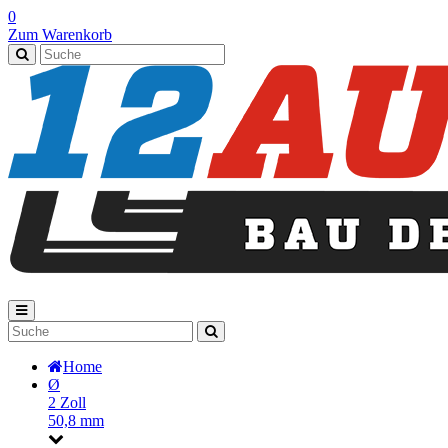
0
Zum Warenkorb
Home
Ø
2 Zoll
50,8 mm