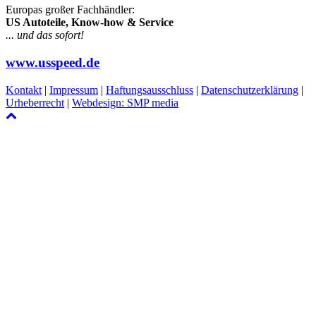
Europas großer Fachhändler:
US Autoteile, Know-how & Service
... und das sofort!
www.usspeed.de
Kontakt
|
Impressum
|
Haftungsausschluss
|
Datenschutzerklärung
|
Urheberrecht
|
Webdesign: SMP media