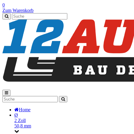
0
Zum Warenkorb
Home
Ø
2 Zoll
50,8 mm