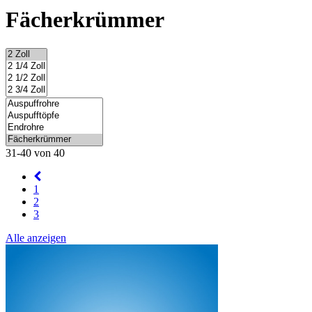
Fächerkrümmer
31-40 von 40
1
2
3
Alle anzeigen