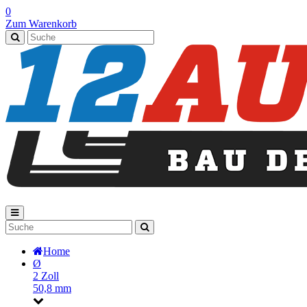
0
Zum Warenkorb
Home
Ø
2 Zoll
50,8 mm