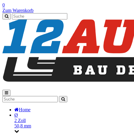
0
Zum Warenkorb
Home
Ø
2 Zoll
50,8 mm