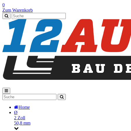
0
Zum Warenkorb
Home
Ø
2 Zoll
50,8 mm