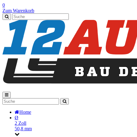
0
Zum Warenkorb
Home
Ø
2 Zoll
50,8 mm