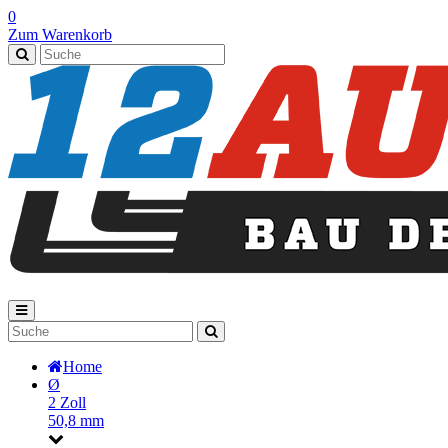
0
Zum Warenkorb
Home
Ø
2 Zoll
50,8 mm