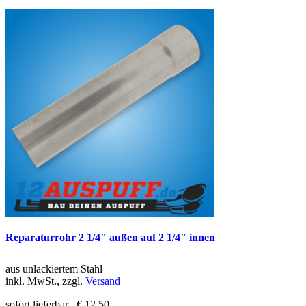
Reparaturrohr 2 1/4" außen auf 2 1/4" innen
aus unlackiertem Stahl
inkl. MwSt., zzgl.
Versand
sofort lieferbar
€ 12,50