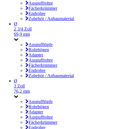
Auspuffrohre
Fächerkrümmer
Endrohre
Zubehör / Anbaumaterial
Ø
2 3/4 Zoll
69,9 mm
Auspufftöpfe
Rohrbögen
Adapter
Auspuffrohre
Fächerkrümmer
Endrohre
Zubehör / Anbaumaterial
Ø
3 Zoll
76,2 mm
Auspufftöpfe
Rohrbögen
Adapter
Auspuffrohre
Fächerkrümmer
Endrohre