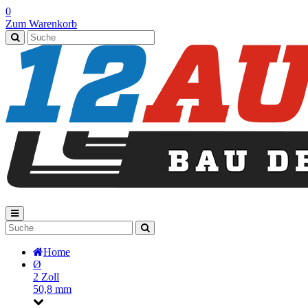
0
Zum Warenkorb
Home
Ø
2 Zoll
50,8 mm