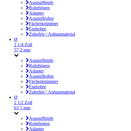
Auspufftöpfe
Rohrbögen
Adapter
Auspuffrohre
Fächerkrümmer
Endrohre
Zubehör / Anbaumaterial
Ø
2 1/4 Zoll
57,2 mm
Auspufftöpfe
Rohrbögen
Adapter
Auspuffrohre
Fächerkrümmer
Endrohre
Zubehör / Anbaumaterial
Ø
2 1/2 Zoll
63,5 mm
Auspufftöpfe
Rohrbögen
Adapter