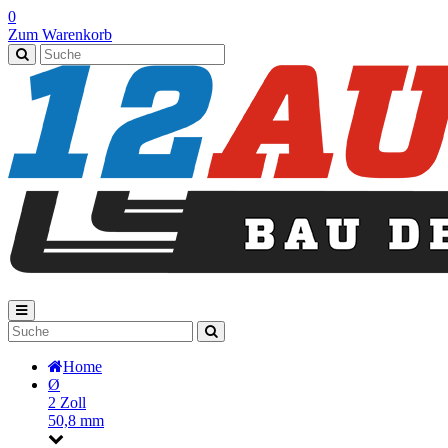
0
Zum Warenkorb
Home
Ø
2 Zoll
50,8 mm